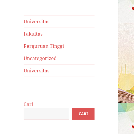
Universitas
Fakultas
Perguruan Tinggi
Uncategorized
Universitas
Cari
CARI