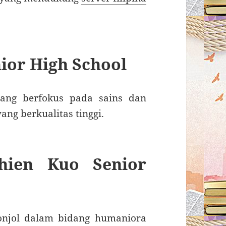
ior High School
ang berfokus pada sains dan
yang berkualitas tinggi.
Chien Kuo Senior
onjol dalam bidang humaniora