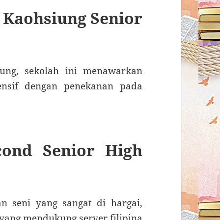
 Kaohsiung Senior
iung, sekolah ini menawarkan
nsif dengan penekanan pada
.
cond Senior High
 seni yang sangat di hargai,
n yang mendukung
server filipina