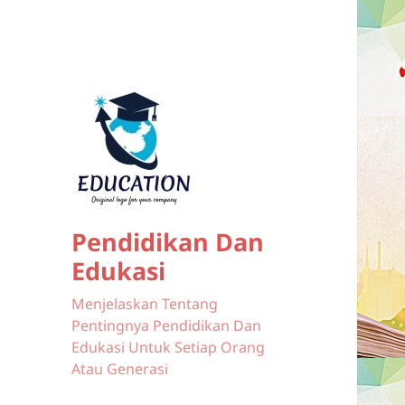
Pendidikan Dan
Edukasi
Menjelaskan Tentang
Pentingnya Pendidikan Dan
Edukasi Untuk Setiap Orang
Atau Generasi