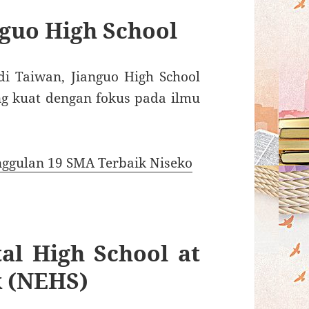
nguo High School
i Taiwan, Jianguo High School
 kuat dengan fokus pada ilmu
ggulan 19 SMA Terbaik Niseko
al High School at
k (NEHS)