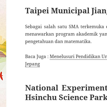
Taipei Municipal Jia
Sebagai salah satu SMA terkemuka d
menawarkan program akademik yang
pengetahuan dan matematika.
Baca Juga :
Menelusuri Pendidikan Un
Jepang
National Experiment
Hsinchu Science Par