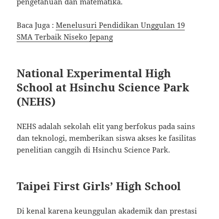
pengetahuan dan matematika.
Baca Juga :
Menelusuri Pendidikan Unggulan 19
SMA Terbaik Niseko Jepang
National Experimental High
School at Hsinchu Science Park
(NEHS)
NEHS adalah sekolah elit yang berfokus pada sains
dan teknologi, memberikan siswa akses ke fasilitas
penelitian canggih di Hsinchu Science Park.
Taipei First Girls’ High School
Di kenal karena keunggulan akademik dan prestasi