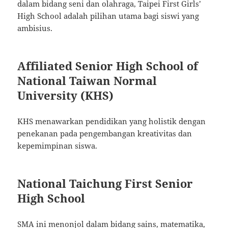
dalam bidang seni dan olahraga, Taipei First Girls’
High School adalah pilihan utama bagi siswi yang
ambisius.
Affiliated Senior High School of
National Taiwan Normal
University (KHS)
KHS menawarkan pendidikan yang holistik dengan
penekanan pada pengembangan kreativitas dan
kepemimpinan siswa.
National Taichung First Senior
High School
SMA ini menonjol dalam bidang sains, matematika,