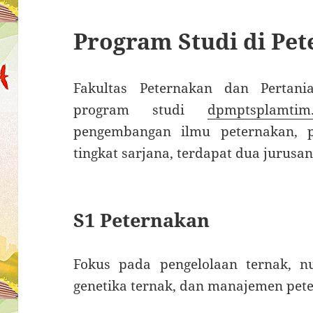
Program Studi di Pe
Fakultas Peternakan dan Pertan
program studi
dpmptsplamtim.
pengembangan ilmu peternakan, per
tingkat sarjana, terdapat dua jurusa
S1 Peternakan
Fokus pada pengelolaan ternak, nu
genetika ternak, dan manajemen pet