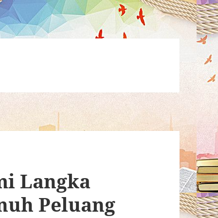
mi Langka
enuh Peluang