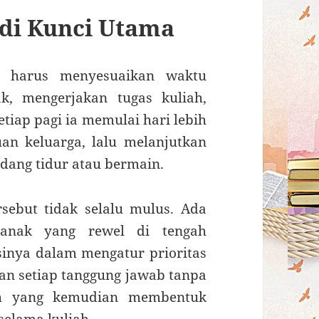
di Kunci Utama
ri harus menyesuaikan waktu
, mengerjakan tugas kuliah,
etiap pagi ia memulai hari lebih
n keluarga, lalu melanjutkan
edang tidur atau bermain.
ebut tidak selalu mulus. Ada
anak yang rewel di tengah
sinya dalam mengatur prioritas
an setiap tanggung jawab tanpa
lah yang kemudian membentuk