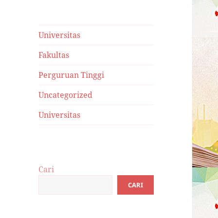
Universitas
Fakultas
Perguruan Tinggi
Uncategorized
Universitas
Cari
CARI