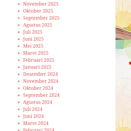
November 2025
Oktober 2025
September 2025
Agustus 2025
Juli 2025
Juni 2025
Mei 2025
Maret 2025
Februari 2025
Januari 2025
Desember 2024
November 2024
Oktober 2024
September 2024
Agustus 2024
Juli 2024
Juni 2024
Maret 2024
Februari 2024