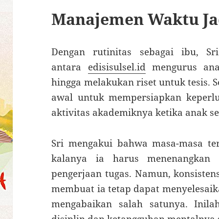
Manajemen Waktu Ja
Dengan rutinitas sebagai ibu, S
antara
edisisulsel.id
mengurus anak
hingga melakukan riset untuk tesis. S
awal untuk mempersiapkan keperlua
aktivitas akademiknya ketika anak s
Sri mengakui bahwa masa-masa ters
kalanya ia harus menenangkan 
pengerjaan tugas. Namun, konsisten
membuat ia tetap dapat menyelesaik
mengabaikan salah satunya. Ini