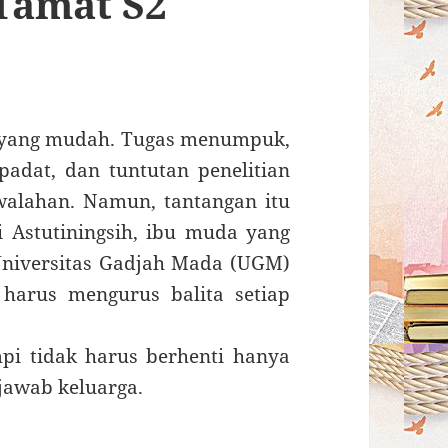
Tamat S2
l yang mudah. Tugas menumpuk,
adat, dan tuntutan penelitian
alahan. Namun, tantangan itu
i Astutiningsih, ibu muda yang
 Universitas Gadjah Mada (UGM)
harus mengurus balita setiap
i tidak harus berhenti hanya
jawab keluarga.