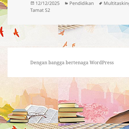
Diposkan
Kategori
Tag
12/12/2025
Pendidikan
Multitaskin
pada
Tamat S2
Dengan bangga bertenaga WordPress