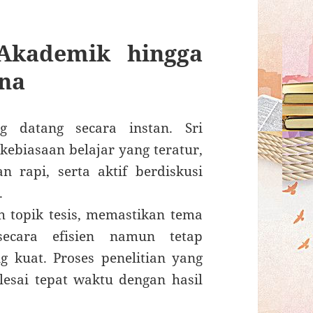
 Akademik hingga
na
 datang secara instan. Sri
biasaan belajar yang teratur,
 rapi, serta aktif berdiskusi
.
h topik tesis, memastikan tema
secara efisien namun tetap
kuat. Proses penelitian yang
esai tepat waktu dengan hasil