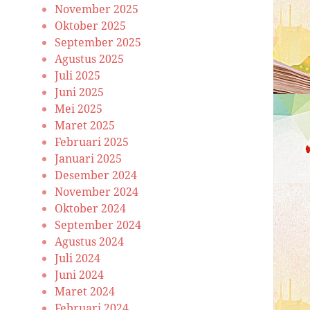
November 2025
Oktober 2025
September 2025
Agustus 2025
Juli 2025
Juni 2025
Mei 2025
Maret 2025
Februari 2025
Januari 2025
Desember 2024
November 2024
Oktober 2024
September 2024
Agustus 2024
Juli 2024
Juni 2024
Maret 2024
Februari 2024