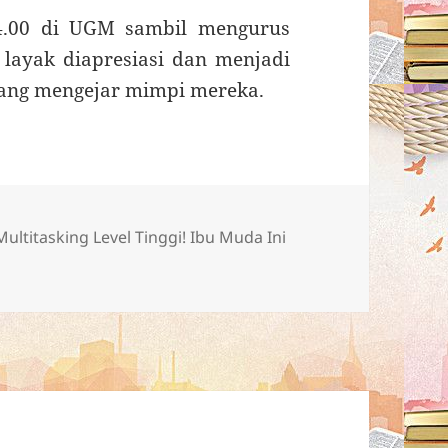
4.00 di UGM sambil mengurus
g layak diapresiasi dan menjadi
dang mengejar mimpi mereka.
Tag
Multitasking Level Tinggi! Ibu Muda Ini