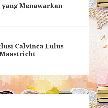
i yang Menawarkan
lusi Calvinca Lulus
Maastricht