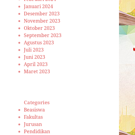
Januari 2024
Desember 2023
November 2023
Oktober 2023
September 2023
Agustus 2023
Juli 2023
Juni 2023
April 2023
Maret 2023
Categories
Beasiswa
Fakultas
Jurusan
Pendidikan