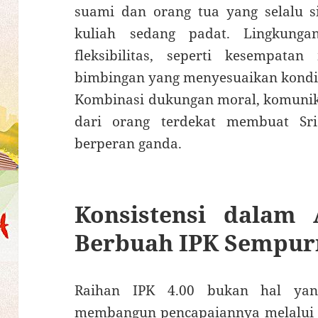
suami dan orang tua yang selalu s
kuliah sedang padat. Lingkung
fleksibilitas, seperti kesempata
bimbingan yang menyesuaikan kondi
Kombinasi dukungan moral, komunik
dari orang terdekat membuat Sr
berperan ganda.
Konsistensi dalam
Berbuah IPK Sempur
Raihan IPK 4.00 bukan hal yang
membangun pencapaiannya melalui ke