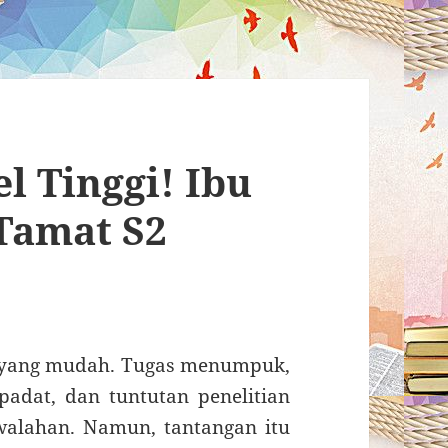
l Tinggi! Ibu
Tamat S2
l yang mudah. Tugas menumpuk,
adat, dan tuntutan penelitian
alahan. Namun, tantangan itu