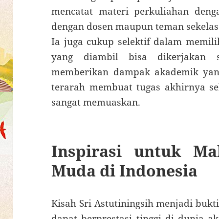
mencatat materi perkuliahan dengan
dengan dosen maupun teman sekelas
Ia juga cukup selektif dalam memili
yang diambil bisa dikerjakan 
memberikan dampak akademik yang 
terarah membuat tugas akhirnya sel
sangat memuaskan.
Inspirasi untuk M
Muda di Indonesia
Kisah Sri Astutiningsih menjadi buk
dapat berprestasi tinggi di dunia a