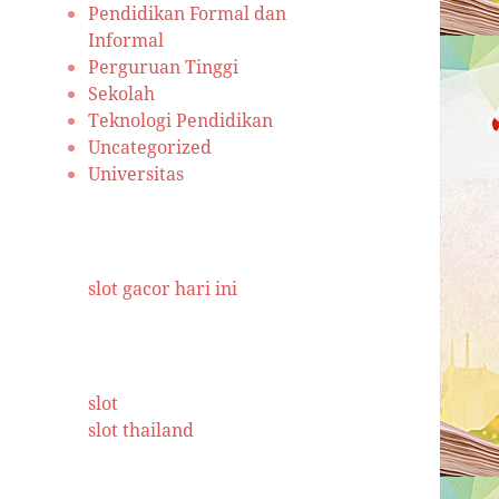
Pendidikan Formal dan
Informal
Perguruan Tinggi
Sekolah
Teknologi Pendidikan
Uncategorized
Universitas
slot gacor hari ini
slot
slot thailand