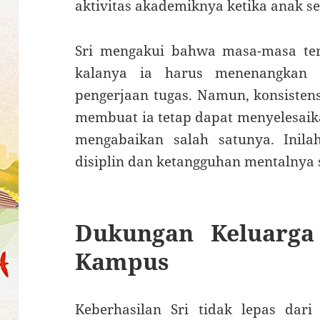
aktivitas akademiknya ketika anak s
Sri mengakui bahwa masa-masa ters
kalanya ia harus menenangkan 
pengerjaan tugas. Namun, konsisten
membuat ia tetap dapat menyelesaik
mengabaikan salah satunya. Ini
disiplin dan ketangguhan mentalnya 
Dukungan Keluarga
Kampus
Keberhasilan Sri tidak lepas dari