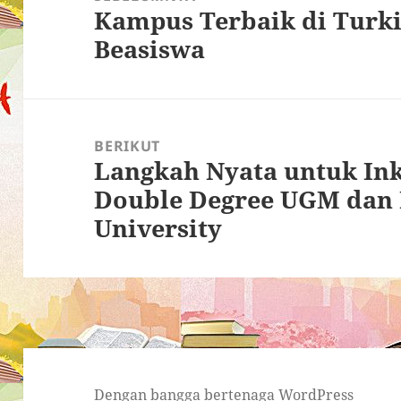
Kampus Terbaik di Turk
Pos
Beasiswa
sebelumnya:
BERIKUT
Langkah Nyata untuk Ink
Pos
Double Degree UGM dan 
berikutnya:
University
Dengan bangga bertenaga WordPress