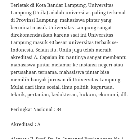
Terletak di Kota Bandar Lampung. Universitas
Lampung (Unila) adalah universitas paling terkenal
di Provinsi Lampung. mahasiswa pintar yang
berminat masuk Universitas Lampung sangat
direkomendasikan karena saat ini Universitas
Lampung masuk 40 besar universitas terbaik se-
Indonesia. Selain itu, Unila juga telah meraih
akreditasi A. Capaian itu nantinya sangat membantu
mahasiswa pintar melamar ke instansi negeri atau
perusahaan ternama. mahasiswa pintar bisa
memilih banyak jurusan di Universitas Lampung.
Mulai dari ilmu sosial, ilmu politik, keguruan,
teknik, pertanian, kedokteran, hukum, ekonomi, dll.
Peringkat Nasional : 34
Akreditasi : A