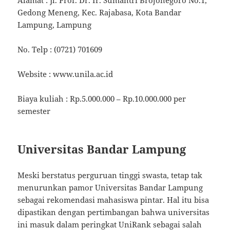
Alamat : Jl. Prof. Dr. Ir. Sumantri Brojonegoro No.1,
Gedong Meneng, Kec. Rajabasa, Kota Bandar
Lampung, Lampung
No. Telp : (0721) 701609
Website : www.unila.ac.id
Biaya kuliah : Rp.5.000.000 – Rp.10.000.000 per
semester
Universitas Bandar Lampung
Meski berstatus perguruan tinggi swasta, tetap tak
menurunkan pamor Universitas Bandar Lampung
sebagai rekomendasi mahasiswa pintar. Hal itu bisa
dipastikan dengan pertimbangan bahwa universitas
ini masuk dalam peringkat UniRank sebagai salah