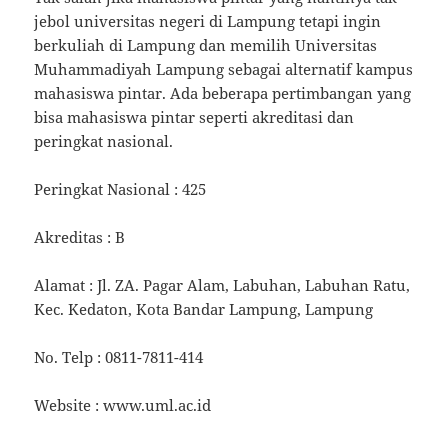
jebol universitas negeri di Lampung tetapi ingin
berkuliah di Lampung dan memilih Universitas
Muhammadiyah Lampung sebagai alternatif kampus
mahasiswa pintar. Ada beberapa pertimbangan yang
bisa mahasiswa pintar seperti akreditasi dan
peringkat nasional.
Peringkat Nasional : 425
Akreditas : B
Alamat : Jl. ZA. Pagar Alam, Labuhan, Labuhan Ratu,
Kec. Kedaton, Kota Bandar Lampung, Lampung
No. Telp : 0811-7811-414
Website : www.uml.ac.id