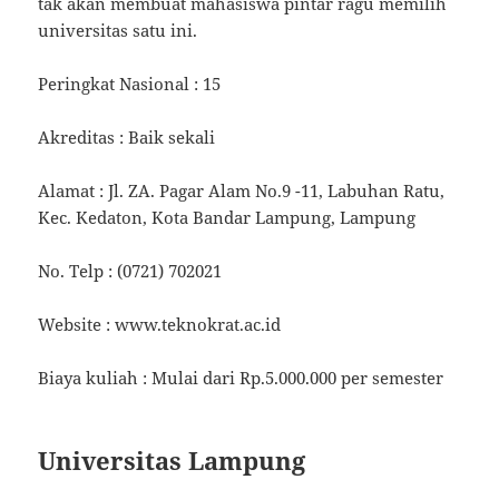
tak akan membuat mahasiswa pintar ragu memilih
universitas satu ini.
Peringkat Nasional : 15
Akreditas : Baik sekali
Alamat : Jl. ZA. Pagar Alam No.9 -11, Labuhan Ratu,
Kec. Kedaton, Kota Bandar Lampung, Lampung
No. Telp : (0721) 702021
Website : www.teknokrat.ac.id
Biaya kuliah : Mulai dari Rp.5.000.000 per semester
Universitas Lampung