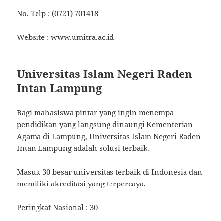
No. Telp : (0721) 701418
Website : www.umitra.ac.id
Universitas Islam Negeri Raden
Intan Lampung
Bagi mahasiswa pintar yang ingin menempa
pendidikan yang langsung dinaungi Kementerian
Agama di Lampung, Universitas Islam Negeri Raden
Intan Lampung adalah solusi terbaik.
Masuk 30 besar universitas terbaik di Indonesia dan
memiliki akreditasi yang terpercaya.
Peringkat Nasional : 30