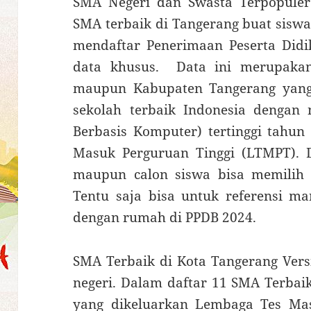
SMA Negeri dan Swasta Terpopuler
SMA terbaik di Tangerang buat sisw
mendaftar Penerimaan Peserta Didi
data khusus. Data ini merupakan
maupun Kabupaten Tangerang yang
sekolah terbaik Indonesia dengan n
Berbasis Komputer) tertinggi tahun
Masuk Perguruan Tinggi (LTMPT). D
maupun calon siswa bisa memilih
Tentu saja bisa untuk referensi ma
dengan rumah di PPDB 2024.
SMA Terbaik di Kota Tangerang Vers
negeri. Dalam daftar 11 SMA Terbai
yang dikeluarkan Lembaga Tes Ma