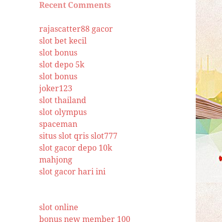
Recent Comments
rajascatter88 gacor
slot bet kecil
slot bonus
slot depo 5k
slot bonus
joker123
slot thailand
slot olympus
spaceman
situs slot qris
slot777
slot gacor depo 10k
mahjong
slot gacor hari ini
slot online
bonus new member 100