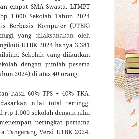
 dan empat SMA Swasta. LTMPT
Top 1.000 Sekolah Tahun 2024
lis Berbasis Komputer (UTBK)
inggi yang dilaksanakan oleh
ngikuti UTBK 2024 hanya 3.381
ilaian. Sekolah yang diikutkan
ekolah dengan jumlah peserta
hun 2024) di atas 40 orang.
kan hasil 60% TPS + 40% TKA.
asarkan nilai total tertinggi
il
rtp
1.000 sekolah dengan nilai
 menempati peringkat pertama
ta Tangerang Versi UTBK 2024.