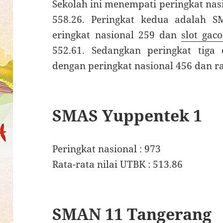
Sekolah ini menempati peringkat nasi
558.26. Peringkat kedua adalah 
eringkat nasional 259 dan
slot gaco
552.61. Sedangkan peringkat tig
dengan peringkat nasional 456 dan rat
SMAS Yuppentek 1
Peringkat nasional : 973
Rata-rata nilai UTBK : 513.86
SMAN 11 Tangerang