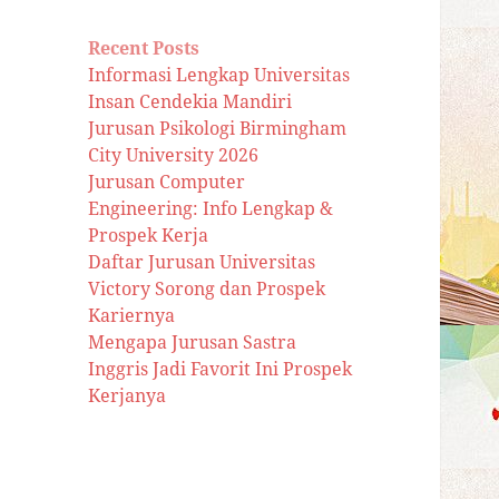
Recent Posts
Informasi Lengkap Universitas
Insan Cendekia Mandiri
Jurusan Psikologi Birmingham
City University 2026
Jurusan Computer
Engineering: Info Lengkap &
Prospek Kerja
Daftar Jurusan Universitas
Victory Sorong dan Prospek
Kariernya
Mengapa Jurusan Sastra
Inggris Jadi Favorit Ini Prospek
Kerjanya