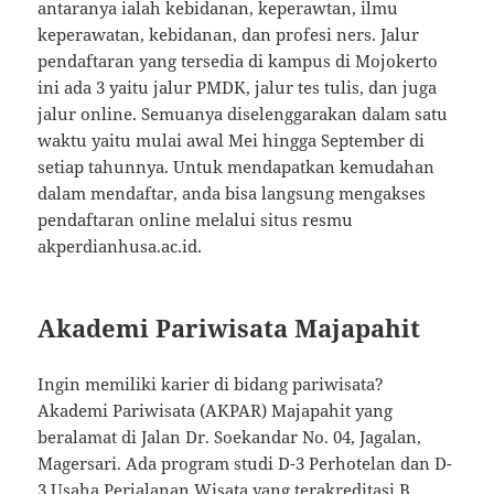
antaranya ialah kebidanan, keperawtan, ilmu
keperawatan, kebidanan, dan profesi ners. Jalur
pendaftaran yang tersedia di kampus di Mojokerto
ini ada 3 yaitu jalur PMDK, jalur tes tulis, dan juga
jalur online. Semuanya diselenggarakan dalam satu
waktu yaitu mulai awal Mei hingga September di
setiap tahunnya. Untuk mendapatkan kemudahan
dalam mendaftar, anda bisa langsung mengakses
pendaftaran online melalui situs resmu
akperdianhusa.ac.id.
Akademi Pariwisata Majapahit
Ingin memiliki karier di bidang pariwisata?
Akademi Pariwisata (AKPAR) Majapahit yang
beralamat di Jalan Dr. Soekandar No. 04, Jagalan,
Magersari. Ada program studi D-3 Perhotelan dan D-
3 Usaha Perjalanan Wisata yang terakreditasi B.