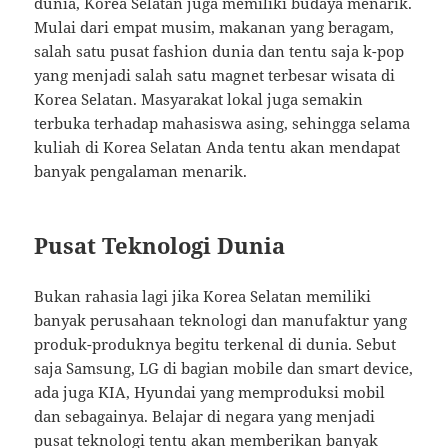
dunia, Korea Selatan juga memiliki budaya menarik.
Mulai dari empat musim, makanan yang beragam,
salah satu pusat fashion dunia dan tentu saja k-pop
yang menjadi salah satu magnet terbesar wisata di
Korea Selatan. Masyarakat lokal juga semakin
terbuka terhadap mahasiswa asing, sehingga selama
kuliah di Korea Selatan Anda tentu akan mendapat
banyak pengalaman menarik.
Pusat Teknologi Dunia
Bukan rahasia lagi jika Korea Selatan memiliki
banyak perusahaan teknologi dan manufaktur yang
produk-produknya begitu terkenal di dunia. Sebut
saja Samsung, LG di bagian mobile dan smart device,
ada juga KIA, Hyundai yang memproduksi mobil
dan sebagainya. Belajar di negara yang menjadi
pusat teknologi tentu akan memberikan banyak