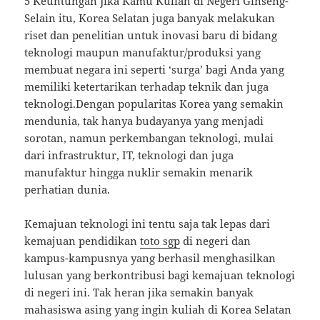
5 Keuntungan Jika Kamu Kuliah di Negeri Ginseng-
Selain itu, Korea Selatan juga banyak melakukan
riset dan penelitian untuk inovasi baru di bidang
teknologi maupun manufaktur/produksi yang
membuat negara ini seperti ‘surga’ bagi Anda yang
memiliki ketertarikan terhadap teknik dan juga
teknologi.Dengan popularitas Korea yang semakin
mendunia, tak hanya budayanya yang menjadi
sorotan, namun perkembangan teknologi, mulai
dari infrastruktur, IT, teknologi dan juga
manufaktur hingga nuklir semakin menarik
perhatian dunia.
Kemajuan teknologi ini tentu saja tak lepas dari
kemajuan pendidikan
toto sgp
di negeri dan
kampus-kampusnya yang berhasil menghasilkan
lulusan yang berkontribusi bagi kemajuan teknologi
di negeri ini. Tak heran jika semakin banyak
mahasiswa asing yang ingin kuliah di Korea Selatan