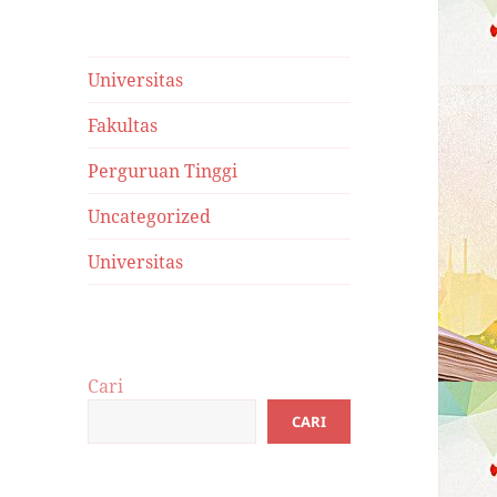
Universitas
Fakultas
Perguruan Tinggi
Uncategorized
Universitas
Cari
CARI