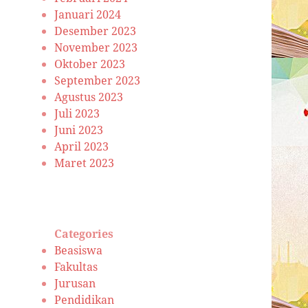
Januari 2024
Desember 2023
November 2023
Oktober 2023
September 2023
Agustus 2023
Juli 2023
Juni 2023
April 2023
Maret 2023
Categories
Beasiswa
Fakultas
Jurusan
Pendidikan