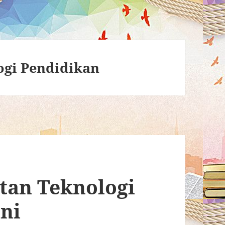
ogi Pendidikan
tan Teknologi
ini