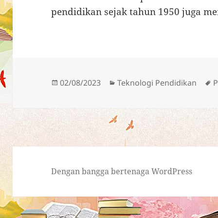
pendidikan sejak tahun 1950 juga men
Diposkan
Kategori
T
02/08/2023
Teknologi Pendidikan
P
pada
Dengan bangga bertenaga WordPress