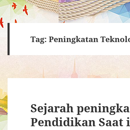
Tag:
Peningkatan Teknol
Sejarah peningka
Pendidikan Saat 