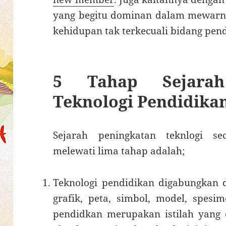
yang begitu dominan dalam mewarna
kehidupan tak terkecuali bidang pen
5 Tahap Sejarah
Teknologi Pendidika
Sejarah peningkatan teknlogi s
melewati lima tahap adalah;
Teknologi pendidikan digabungkan d
grafik, peta, simbol, model, spesi
pendidkan merupakan istilah yang 