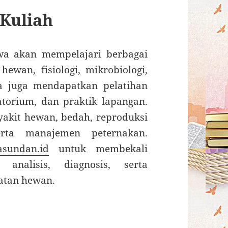
Kuliah
wa akan mempelajari berbagai
ewan, fisiologi, mikrobiologi,
ka juga mendapatkan pelatihan
atorium, dan praktik lapangan.
akit hewan, bedah, reproduksi
erta manajemen peternakan.
asundan.id
untuk membekali
nalisis, diagnosis, serta
atan hewan.