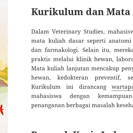
Kurikulum dan Mata 
Dalam Veterinary Studies, mahasis
mata kuliah dasar seperti anatomi h
dan farmakologi. Selain itu, mere
praktis melalui klinik hewan, labor
Mata kuliah lanjutan mencakup peny
hewan, kedokteran preventif, s
Kurikulum ini dirancang
wartap
mahasiswa dengan kemampuan a
penanganan berbagai masalah keseh