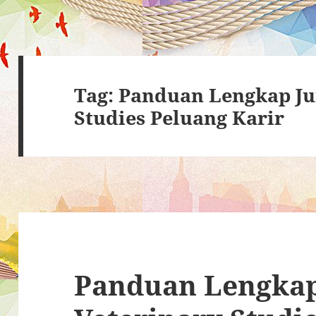
Tag:
Panduan Lengkap Ju
Studies Peluang Karir
Panduan Lengkap