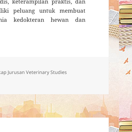
s, keterampilan praktis, dan
iliki peluang untuk membuat
unia kedokteran hewan dan
p Jurusan Veterinary Studies