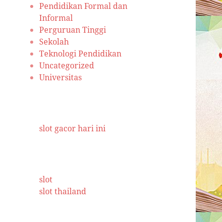
Pendidikan Formal dan
Informal
Perguruan Tinggi
Sekolah
Teknologi Pendidikan
Uncategorized
Universitas
slot gacor hari ini
slot
slot thailand