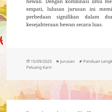
hewan. Dengan kombinasi ilmu medi
empati, lulusan jurusan ini mem
perbedaan signifikan dalam d
kesejahteraan hewan secara luas.
Diposkan
Kategori
Tag
15/09/2025
Jurusan
Panduan Lengka
pada
Peluang Karir