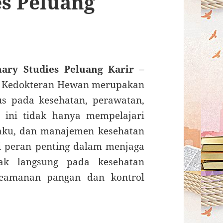
es Peluang
ary Studies Peluang Karir
–
mu Kedokteran Hewan merupakan
us pada kesehatan, perawatan,
 ini tidak hanya mempelajari
ilaku, dan manajemen kesehatan
i peran penting dalam menjaga
ak langsung pada kesehatan
amanan pangan dan kontrol