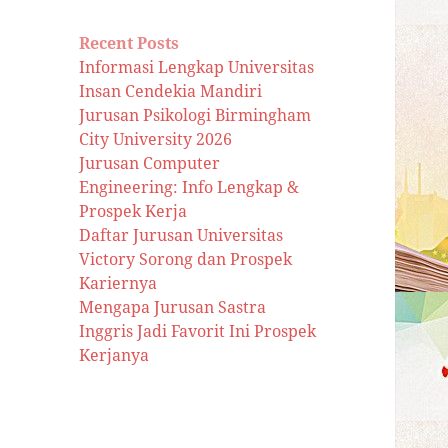
Recent Posts
Informasi Lengkap Universitas
Insan Cendekia Mandiri
Jurusan Psikologi Birmingham
City University 2026
Jurusan Computer
Engineering: Info Lengkap &
Prospek Kerja
Daftar Jurusan Universitas
Victory Sorong dan Prospek
Kariernya
Mengapa Jurusan Sastra
Inggris Jadi Favorit Ini Prospek
Kerjanya