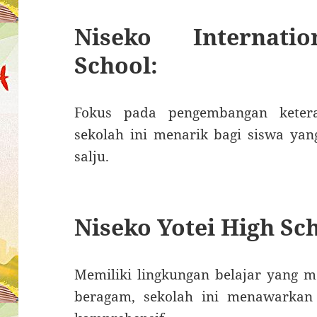
Niseko Internati
School:
Fokus pada pengembangan ketera
sekolah ini menarik bagi siswa ya
salju.
Niseko Yotei High Sc
Memiliki lingkungan belajar yang 
beragam, sekolah ini menawarkan