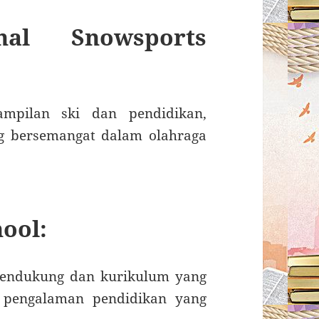
onal Snowsports
mpilan ski dan pendidikan,
ng bersemangat dalam olahraga
hool:
mendukung dan kurikulum yang
 pengalaman pendidikan yang