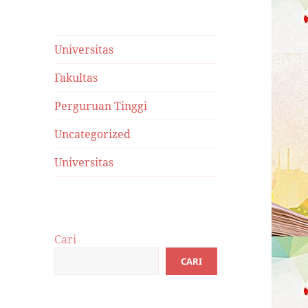
Universitas
Fakultas
Perguruan Tinggi
Uncategorized
Universitas
Cari
CARI