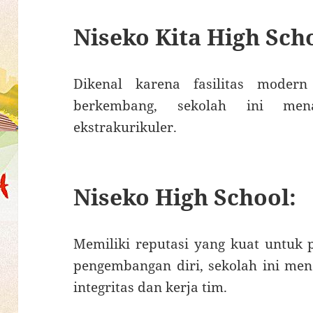
Niseko Kita High Sch
Dikenal karena fasilitas moder
berkembang, sekolah ini men
ekstrakurikuler.
Niseko High School:
Memiliki reputasi yang kuat untuk 
pengembangan diri, sekolah ini m
integritas dan kerja tim.