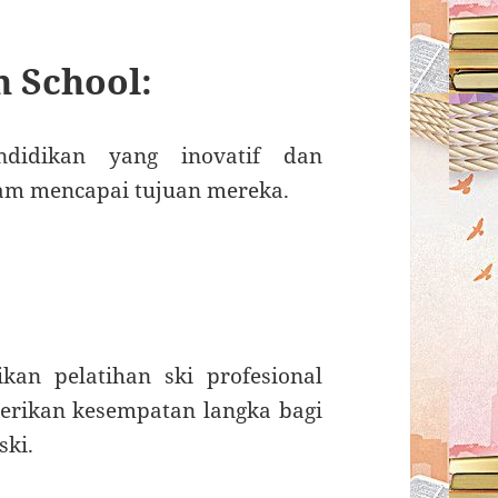
h School:
ndidikan yang inovatif dan
am mencapai tujuan mereka.
kan pelatihan ski profesional
rikan kesempatan langka bagi
ski.