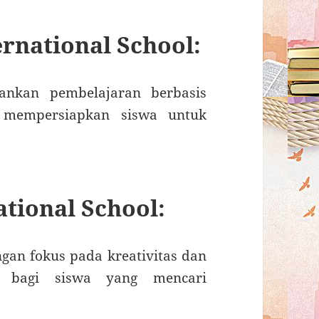
rnational School:
kankan pembelajaran berbasis
 mempersiapkan siswa untuk
tional School:
gan fokus pada kreativitas dan
ik bagi siswa yang mencari