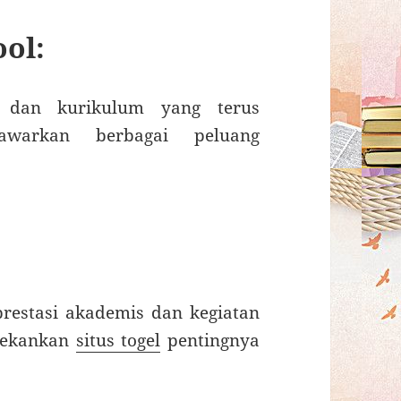
ool:
n dan kurikulum yang terus
awarkan berbagai peluang
prestasi akademis dan kegiatan
enekankan
situs togel
pentingnya