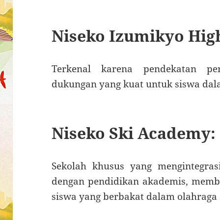
Niseko Izumikyo Hig
Terkenal karena pendekatan pe
dukungan yang kuat untuk siswa dal
Niseko Ski Academy:
Sekolah khusus yang mengintegrasi
dengan pendidikan akademis, membe
siswa yang berbakat dalam olahraga 