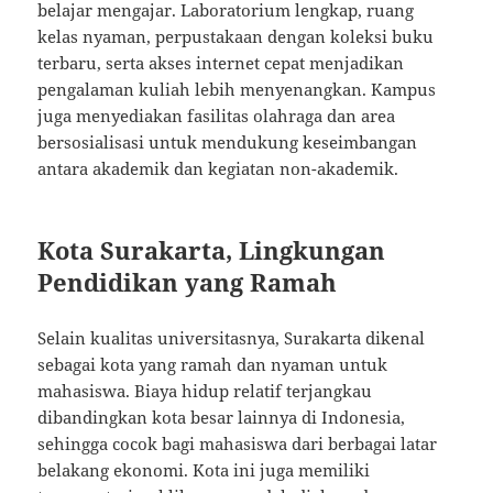
belajar mengajar. Laboratorium lengkap, ruang
kelas nyaman, perpustakaan dengan koleksi buku
terbaru, serta akses internet cepat menjadikan
pengalaman kuliah lebih menyenangkan. Kampus
juga menyediakan fasilitas olahraga dan area
bersosialisasi untuk mendukung keseimbangan
antara akademik dan kegiatan non-akademik.
Kota Surakarta, Lingkungan
Pendidikan yang Ramah
Selain kualitas universitasnya, Surakarta dikenal
sebagai kota yang ramah dan nyaman untuk
mahasiswa. Biaya hidup relatif terjangkau
dibandingkan kota besar lainnya di Indonesia,
sehingga cocok bagi mahasiswa dari berbagai latar
belakang ekonomi. Kota ini juga memiliki