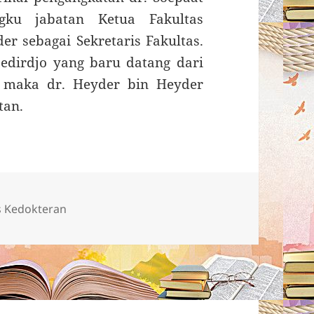
gku jabatan Ketua Fakultas
r sebagai Sekretaris Fakultas.
dirdjo yang baru datang dari
 maka dr. Heyder bin Heyder
tan.
s Kedokteran