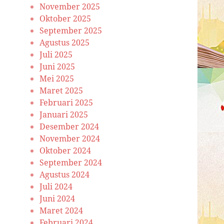
November 2025
Oktober 2025
September 2025
Agustus 2025
Juli 2025
Juni 2025
Mei 2025
Maret 2025
Februari 2025
Januari 2025
Desember 2024
November 2024
Oktober 2024
September 2024
Agustus 2024
Juli 2024
Juni 2024
Maret 2024
Februari 2024