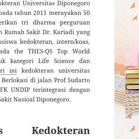
okteran Universitas Diponegoro
 pada tahun 2011 merayakan 50
rikan tri dharma perguruan
gan Rumah Sakit Dr. Kariadi yang
iswa kedokteran, intern/koas,
 pada the THES-QS Top World
uk kategori Life Science dan
ri ini
kedokteran universitas
Berlokasi di jalan Prof Sudarto
FK UNDIP terintegrasi dengan
akit Nasioal Diponegoro.
as Kedokteran