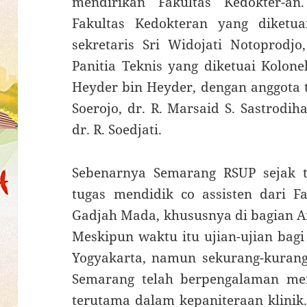
mendirikan Fakultas Kedokter-an
Fakultas Kedokteran yang diketu
sekretaris Sri Widojati Notoprodjo
Panitia Teknis yang diketuai Kolonel
Heyder bin Heyder, dengan anggota ter
Soerojo, dr. R. Marsaid S. Sastrodi
dr. R. Soedjati.
Sebenarnya Semarang RSUP sejak 
tugas mendidik co assisten dari Fa
Gadjah Mada, khususnya di bagian A
Meskipun waktu itu ujian-ujian bagi
Yogyakarta, namun sekurang-kura
Semarang telah berpengalaman me
terutama dalam kepaniteraan klinik. 