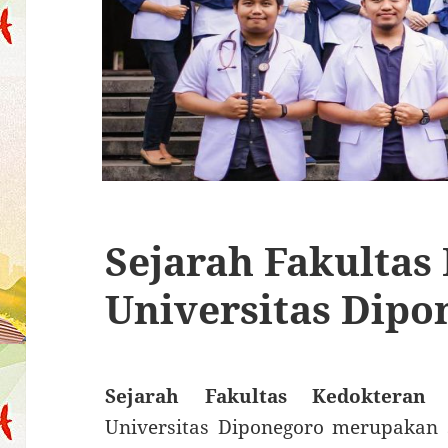
Sejarah Fakultas
Universitas Dipo
Sejarah Fakultas Kedokteran 
Universitas Diponegoro merupakan s