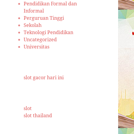
Pendidikan Formal dan
Informal
Perguruan Tinggi
Sekolah
Teknologi Pendidikan
Uncategorized
Universitas
slot gacor hari ini
slot
slot thailand