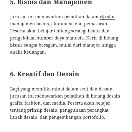
5. Bisnis dan Manajemen
Jurusan ini menawarkan pelatihan dalam
rtp slot
manajemen bisnis, akuntansi, dan pemasaran.
Peserta akan belajar tentang strategi bisnis dan
pengelolaan sumber daya manusia. Karir di bidang
bisnis sangat beragam, mulai dari manajer hingga
analis keuangan.
6. Kreatif dan Desain
Bagi yang memiliki minat dalam seni dan desain,
jurusan ini menawarkan pelatihan di bidang desain
grafis, fashion, dan media. Peserta akan belajar
tentang prinsip desain, penggunaan perangkat
lunak desain, dan pengembangan portofolio.