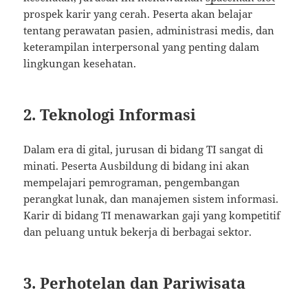
prospek karir yang cerah. Peserta akan belajar
tentang perawatan pasien, administrasi medis, dan
keterampilan interpersonal yang penting dalam
lingkungan kesehatan.
2. Teknologi Informasi
Dalam era di gital, jurusan di bidang TI sangat di
minati. Peserta Ausbildung di bidang ini akan
mempelajari pemrograman, pengembangan
perangkat lunak, dan manajemen sistem informasi.
Karir di bidang TI menawarkan gaji yang kompetitif
dan peluang untuk bekerja di berbagai sektor.
3. Perhotelan dan Pariwisata