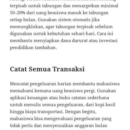
terpisah untuk tabungan dan menargetkan minimal
10–20% dari uang beasiswa masuk ke tabungan
setiap bulan. Gunakan sistem otomatis jika
memungkinkan, agar tabungan terpisah sebelum
digunakan untuk kebutuhan sehari-hari. Cara ini
membantu menyiapkan dana darurat atau investasi
pendidikan tambahan.
Catat Semua Transaksi
Mencatat pengeluaran harian membantu mahasiswa
memahami kemana uang beasiswa pergi. Gunakan
aplikasi keuangan atau buku catatan sederhana
untuk menulis semua pengeluaran, dari kopi kecil
hingga biaya transportasi. Dengan begitu,
mahasiswa bisa mengevaluasi pengeluaran yang
tidak perlu dan menyesuaikan anggaran bulan