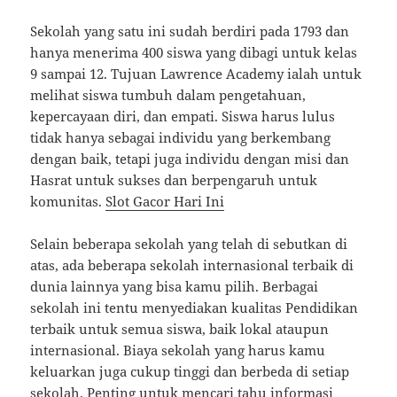
Sekolah yang satu ini sudah berdiri pada 1793 dan
hanya menerima 400 siswa yang dibagi untuk kelas
9 sampai 12. Tujuan Lawrence Academy ialah untuk
melihat siswa tumbuh dalam pengetahuan,
kepercayaan diri, dan empati. Siswa harus lulus
tidak hanya sebagai individu yang berkembang
dengan baik, tetapi juga individu dengan misi dan
Hasrat untuk sukses dan berpengaruh untuk
komunitas.
Slot Gacor Hari Ini
Selain beberapa sekolah yang telah di sebutkan di
atas, ada beberapa sekolah internasional terbaik di
dunia lainnya yang bisa kamu pilih. Berbagai
sekolah ini tentu menyediakan kualitas Pendidikan
terbaik untuk semua siswa, baik lokal ataupun
internasional. Biaya sekolah yang harus kamu
keluarkan juga cukup tinggi dan berbeda di setiap
sekolah. Penting untuk mencari tahu informasi