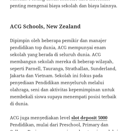
penting mengenai biaya sekolah dan biaya lainnya.
ACG Schools, New Zealand
Dipimpin oleh beberapa pemikir dan manajer
pendidikan top dunia, ACG mempunyai enam
sekolah yang berada di seluruh dunia. ACG
membangun sekolah mereka di beberap wilayah,
seperti Parnell, Tauranga, Strathallan, Sunderland,
Jakarta dan Vietnam. Sekolah ini fokus pada
penyediaan Pendidikan menyeluruh melalui
olahraga, seni dan aktivitas kepemimpinan untuk
membekali siswa supaya menempati posisi terbaik
di dunia.
ACG juga menyediakan level
slot deposit 5000
Pendidikan, mulai dari Preschool, Primary dan