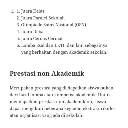
Juara Kelas
Juara Paralel Sekolah
Olimpiade Sains Nasional (OSN)
Juara Debat
Juara Cerdas Cermat
Lomba Esai dan LKTI, dan lain sebagainya
yang berkaitan dengan akademik sekolah.
Prestasi non Akademik
Merupakan prestasi yang di dapatkan siswa bukan
dari hasil lomba atau kompetisi akademik. Untuk
mendapatkan prestasi non akademik ini, siswa
dapat mengikuti beberapa kegiatan ekstrakurikuler
atau organisasi yang ada di sekolah.