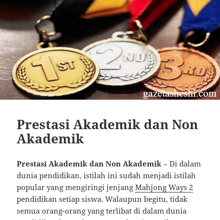
Prestasi Akademik dan Non
Akademik
Prestasi Akademik dan Non Akademik
– Di dalam
dunia pendidikan, istilah ini sudah menjadi istilah
popular yang mengiringi jenjang
Mahjong Ways 2
pendidikan setiap siswa. Walaupun begitu, tidak
semua orang-orang yang terlibat di dalam dunia