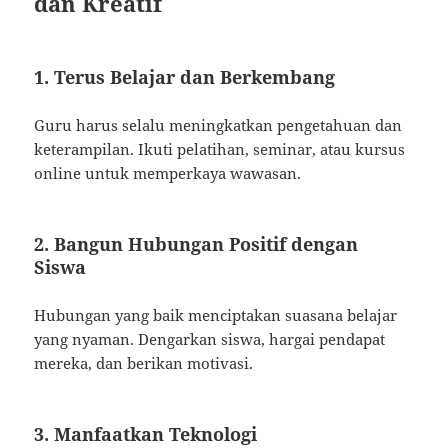
dan Kreatif
1. Terus Belajar dan Berkembang
Guru harus selalu meningkatkan pengetahuan dan
keterampilan. Ikuti pelatihan, seminar, atau kursus
online untuk memperkaya wawasan.
2. Bangun Hubungan Positif dengan
Siswa
Hubungan yang baik menciptakan suasana belajar
yang nyaman. Dengarkan siswa, hargai pendapat
mereka, dan berikan motivasi.
3. Manfaatkan Teknologi