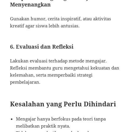
Menyenangkan
Gunakan humor, cerita inspiratif, atau aktivitas
kreatif agar siswa lebih antusias.
6. Evaluasi dan Refleksi
Lakukan evaluasi terhadap metode mengajar.
Refleksi membantu guru mengetahui kekuatan dan
kelemahan, serta memperbaiki strategi
pembelajaran.
Kesalahan yang Perlu Dihindari
Mengajar hanya berfokus pada teori tanpa
melibatkan praktik nyata.