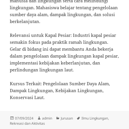
manusia dan lingkungan serta cara melindungi
lingkungan. Mahasiswa belajar tentang pengelolaan
sumber daya alam, dampak lingkungan, dan solusi
berkelanjutan.
Relevansi untuk Kapal Pesiar: Industri kapal pesiar
semakin fokus pada praktik ramah lingkungan.
Gelar di bidang ini dapat membantu Anda bekerja
dalam pengelolaan dampak lingkungan kapal pesiar,
implementasi kebijakan keberlanjutan, dan
perlindungan lingkungan laut.
Kursus Terkait: Pengelolaan Sumber Daya Alam,
Dampak Lingkungan, Kebijakan Lingkungan,
Konservasi Laut.
Diposkan
Penulis
Kategori
Tag
07/09/2024
admin
Jurusan
Ilmu Lingkungan
,
pada
Rekreasi dan Aktivitas