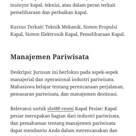
insinyur kapal, teknisi, atau dalam peran terkait
pemeliharaan dan perbaikan kapal.
Kursus Terkait: Teknik Mekanik, Sistem Propulsi
Kapal, Sistem Elektronik Kapal, Pemeliharaan Kapal.
Manajemen Pariwisata
Deskripsi: Jurusan ini berfokus pada aspek-aspek
manajerial dan operasional industri pariwisata.
Mahasiswa belajar tentang perencanaan perjalanan,
pemasaran pariwisata, dan manajemen destinasi.
Relevansi untuk
slot88 resmi
Kapal Pesiar: Kapal
pesiar merupakan bagian dari industri pariwisata,
dan pemahaman tentang manajemen pariwisata
dapat membantu Anda dalam merencanakan dan