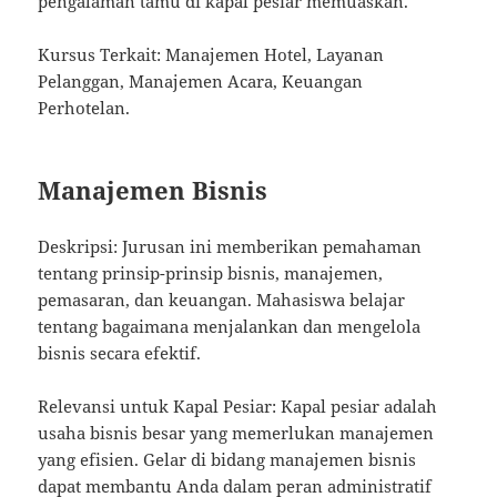
pengalaman tamu di kapal pesiar memuaskan.
Kursus Terkait: Manajemen Hotel, Layanan
Pelanggan, Manajemen Acara, Keuangan
Perhotelan.
Manajemen Bisnis
Deskripsi: Jurusan ini memberikan pemahaman
tentang prinsip-prinsip bisnis, manajemen,
pemasaran, dan keuangan. Mahasiswa belajar
tentang bagaimana menjalankan dan mengelola
bisnis secara efektif.
Relevansi untuk Kapal Pesiar: Kapal pesiar adalah
usaha bisnis besar yang memerlukan manajemen
yang efisien. Gelar di bidang manajemen bisnis
dapat membantu Anda dalam peran administratif