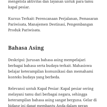
mengelola aktivitas dan layanan untuk para tamu
kapal pesiar.
Kursus Terkait: Perencanaan Perjalanan, Pemasaran
Pariwisata, Manajemen Destinasi, Pengembangan
Produk Pariwisata.
Bahasa Asing
Deskripsi: Jurusan bahasa asing mempelajari
berbagai bahasa serta budaya terkait. Mahasiswa
belajar keterampilan komunikasi dan memahami
konteks budaya yang berbeda.
Relevansi untuk Kapal Pesiar: Kapal pesiar sering
melayani tamu dari berbagai negara, sehingga
keterampilan bahasa asing sangat berguna. Gelar di
bidang ini dapat membantu Anda dalam peran