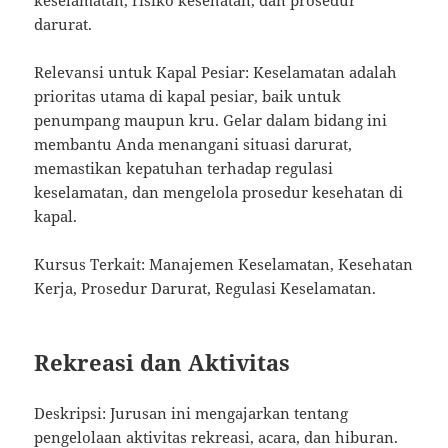
keselamatan, risiko kesehatan, dan prosedur
darurat.
Relevansi untuk Kapal Pesiar: Keselamatan adalah
prioritas utama di kapal pesiar, baik untuk
penumpang maupun kru. Gelar dalam bidang ini
membantu Anda menangani situasi darurat,
memastikan kepatuhan terhadap regulasi
keselamatan, dan mengelola prosedur kesehatan di
kapal.
Kursus Terkait: Manajemen Keselamatan, Kesehatan
Kerja, Prosedur Darurat, Regulasi Keselamatan.
Rekreasi dan Aktivitas
Deskripsi: Jurusan ini mengajarkan tentang
pengelolaan aktivitas rekreasi, acara, dan hiburan.