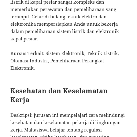
listrik di kapal pesiar sangat kompleks dan
memerlukan perawatan dan pemeliharaan yang
terampil. Gelar di bidang teknik elektro dan
elektronika mempersiapkan Anda untuk bekerja
dalam pemeliharaan sistem listrik dan elektronik
kapal pesiar.
Kursus Terkait: Sistem Elektronik, Teknik Listrik,
Otomasi Industri, Pemeliharaan Perangkat
Elektronik.
Kesehatan dan Keselamatan
Kerja
Deskripsi: Jurusan ini mempelajari cara melindungi
kesehatan dan keselamatan pekerja di lingkungan
kerja. Mahasiswa belajar tentang regulasi