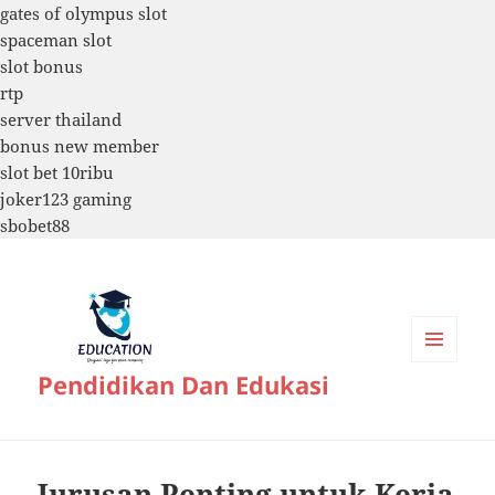
gates of olympus slot
spaceman slot
slot bonus
rtp
server thailand
bonus new member
slot bet 10ribu
joker123 gaming
sbobet88
MENU
Pendidikan Dan Edukasi
DAN
WIDGET
Jurusan Penting untuk Kerja