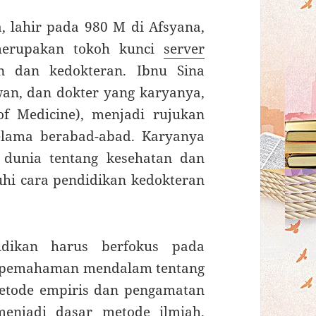
na, lahir pada 980 M di Afsyana,
 merupakan tokoh kunci
server
n dan kedokteran. Ibnu Sina
uwan, dan dokter yang karyanya,
of Medicine), menjadi rujukan
elama berabad-abad. Karyanya
dunia tentang kesehatan dan
hi cara pendidikan kedokteran
dikan harus berfokus pada
n pemahaman mendalam tentang
etode empiris dan pengamatan
menjadi dasar metode ilmiah.