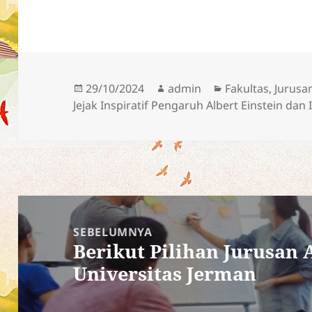
Diposkan
Penulis
Kategori
29/10/2024
admin
Fakultas
,
Jurusa
pada
Jejak Inspiratif Pengaruh Albert Einstein da
Navigasi
pos
SEBELUMNYA
Berikut Pilihan Jurusan 
Pos
Universitas Jerman
sebelumnya: