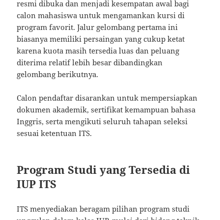
resmi dibuka dan menjadi kesempatan awal bagi
calon mahasiswa untuk mengamankan kursi di
program favorit. Jalur gelombang pertama ini
biasanya memiliki persaingan yang cukup ketat
karena kuota masih tersedia luas dan peluang
diterima relatif lebih besar dibandingkan
gelombang berikutnya.
Calon pendaftar disarankan untuk mempersiapkan
dokumen akademik, sertifikat kemampuan bahasa
Inggris, serta mengikuti seluruh tahapan seleksi
sesuai ketentuan ITS.
Program Studi yang Tersedia di
IUP ITS
ITS menyediakan beragam pilihan program studi