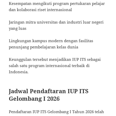
Kesempatan mengikuti program pertukaran pelajar
dan kolaborasi riset internasional
Jaringan mitra universitas dan industri luar negeri
yang luas
Lingkungan kampus modern dengan fasilitas
penunjang pembelajaran kelas dunia
Keunggulan tersebut menjadikan IUP ITS sebagai
salah satu program internasional terbaik di
Indonesia.
Jadwal Pendaftaran IUP ITS
Gelombang I 2026
Pendaftaran IUP ITS Gelombang I Tahun 2026 telah