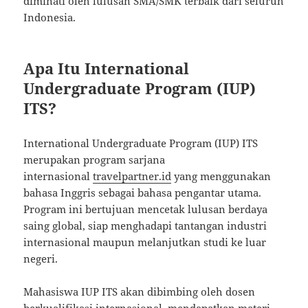
diminati oleh lulusan SMA/SMK terbaik dari seluruh
Indonesia.
Apa Itu International
Undergraduate Program (IUP)
ITS?
International Undergraduate Program (IUP) ITS
merupakan program sarjana
internasional
travelpartner.id
yang menggunakan
bahasa Inggris sebagai bahasa pengantar utama.
Program ini bertujuan mencetak lulusan berdaya
saing global, siap menghadapi tantangan industri
internasional maupun melanjutkan studi ke luar
negeri.
Mahasiswa IUP ITS akan dibimbing oleh dosen