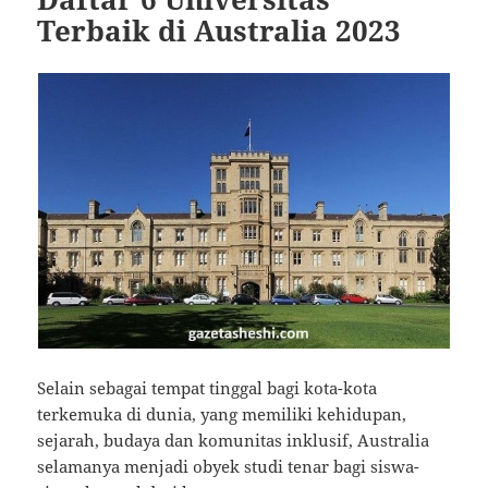
Terbaik di Australia 2023
Selain sebagai tempat tinggal bagi kota-kota
terkemuka di dunia, yang memiliki kehidupan,
sejarah, budaya dan komunitas inklusif, Australia
selamanya menjadi obyek studi tenar bagi siswa-