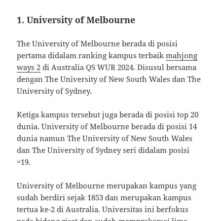
1. University of Melbourne
The University of Melbourne berada di posisi
pertama didalam ranking kampus terbaik
mahjong
ways 2
di Australia QS WUR 2024. Disusul bersama
dengan The University of New South Wales dan The
University of Sydney.
Ketiga kampus tersebut juga berada di posisi top 20
dunia. University of Melbourne berada di posisi 14
dunia namun The University of New South Wales
dan The University of Sydney seri didalam posisi
=19.
University of Melbourne merupakan kampus yang
sudah berdiri sejak 1853 dan merupakan kampus
tertua ke-2 di Australia. Universitas ini berfokus
pada bidang riset dan sudah memprakarsai lima