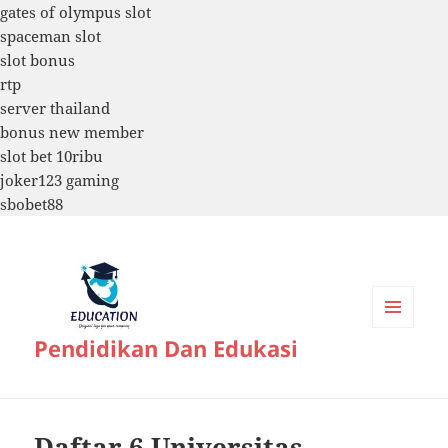
gates of olympus slot
spaceman slot
slot bonus
rtp
server thailand
bonus new member
slot bet 10ribu
joker123 gaming
sbobet88
MENU
Pendidikan Dan Edukasi
DAN
WIDGET
Daftar 6 Universitas