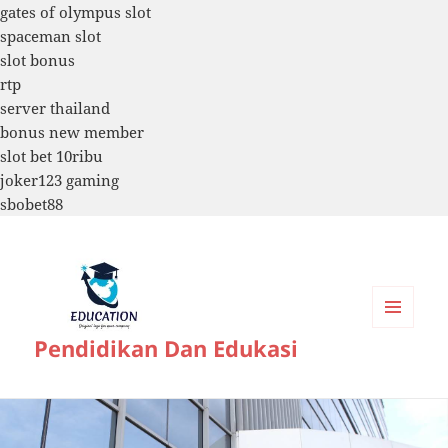
gates of olympus slot
spaceman slot
slot bonus
rtp
server thailand
bonus new member
slot bet 10ribu
joker123 gaming
sbobet88
MENU
Pendidikan Dan Edukasi
DAN
WIDGET