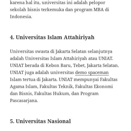
karena hal itu, universitas ini adalah pelopor
sekolah bisnis terkemuka dan program MBA di
Indonesia.
4. Universitas Islam Attahiriyah
Universitas swasta di Jakarta Selatan selanjutnya
adalah Universitas Islam Attahiriyah atau UNIAT.
UNIAT berada di Kebon Baru, Tebet, Jakarta Selatan.
UNIAT juga adalah universitas
demo spaceman
Islam tertua di Jakarta. UNIAT mempunyai Fakultas
Agama Islam, Fakultas Teknik, Fakultas Ekonomi
dan Bisnis, Fakultas Hukum, dan Program
Pascasarjana.
5. Universitas Nasional