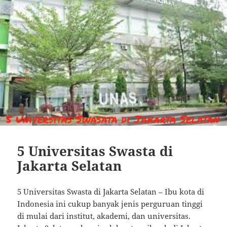
5 Universitas Swasta di
Jakarta Selatan
5 Universitas Swasta di Jakarta Selatan – Ibu kota di
Indonesia ini cukup banyak jenis perguruan tinggi
di mulai dari institut, akademi, dan universitas.