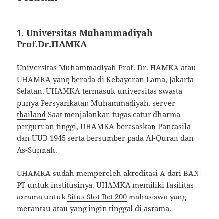
1. Universitas Muhammadiyah
Prof.Dr.HAMKA
Universitas Muhammadiyah Prof. Dr. HAMKA atau
UHAMKA yang berada di Kebayoran Lama, Jakarta
Selatan. UHAMKA termasuk universitas swasta
punya Persyarikatan Muhammadiyah.
server
thailand
Saat menjalankan tugas catur dharma
perguruan tinggi, UHAMKA berasaskan Pancasila
dan UUD 1945 serta bersumber pada Al-Quran dan
As-Sunnah.
UHAMKA sudah memperoleh akreditasi A dari BAN-
PT untuk institusinya. UHAMKA memiliki fasilitas
asrama untuk
Situs Slot Bet 200
mahasiswa yang
merantau atau yang ingin tinggal di asrama.