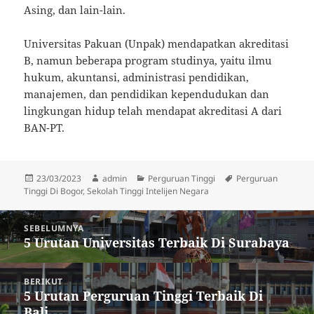
Asing, dan lain-lain.
Universitas Pakuan (Unpak) mendapatkan akreditasi
B, namun beberapa program studinya, yaitu ilmu
hukum, akuntansi, administrasi pendidikan,
manajemen, dan pendidikan kependudukan dan
lingkungan hidup telah mendapat akreditasi A dari
BAN-PT.
Diposkan
Penulis
Kategori
Tag
23/03/2023
admin
Perguruan Tinggi
Perguruan
pada
Tinggi Di Bogor
,
Sekolah Tinggi Intelijen Negara
Navigasi
SEBELUMNYA
pos
5 Urutan Universitas Terbaik Di Surabaya
Pos
sebelumnya:
BERIKUT
5 Urutan Perguruan Tinggi Terbaik Di
Pos
Bali
berikutnya: