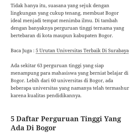
Tidak hanya itu, suasana yang sejuk dengan
lingkungan yang cukup tenang, membuat Bogor
ideal menjadi tempat menimba ilmu. Di tambah
dengan banyaknya perguruan tinggi ternama yang
bertebaran di kota maupun kabupaten Bogor.
Baca Juga :
5 Urutan Universitas Terbaik Di Surabaya
Ada sekitar 63 perguruan tinggi yang siap
menampung para mahasiswa yang berniat belajar di
Bogor. Lebih dari 60 universitas di Bogor, ada
beberapa universitas yang namanya telah termashur
karena kualitas pendidikannya.
5 Daftar Perguruan Tinggi Yang
Ada Di Bogor