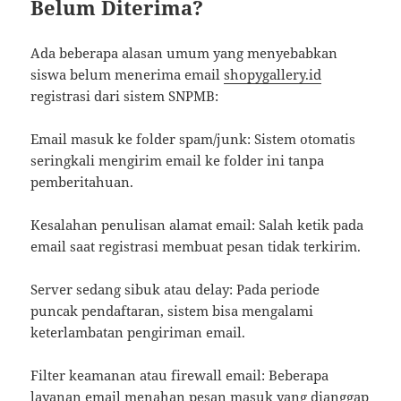
Belum Diterima?
Ada beberapa alasan umum yang menyebabkan
siswa belum menerima email
shopygallery.id
registrasi dari sistem SNPMB:
Email masuk ke folder spam/junk: Sistem otomatis
seringkali mengirim email ke folder ini tanpa
pemberitahuan.
Kesalahan penulisan alamat email: Salah ketik pada
email saat registrasi membuat pesan tidak terkirim.
Server sedang sibuk atau delay: Pada periode
puncak pendaftaran, sistem bisa mengalami
keterlambatan pengiriman email.
Filter keamanan atau firewall email: Beberapa
layanan email menahan pesan masuk yang dianggap