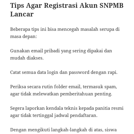
Tips Agar Registrasi Akun SNPMB
Lancar
Beberapa tips ini bisa mencegah masalah serupa di
masa depan:
Gunakan email pribadi yang sering dipakai dan
mudah diakses.
Catat semua data login dan password dengan rapi.
Periksa secara rutin folder email, termasuk spam,
agar tidak melewatkan pemberitahuan penting.
Segera laporkan kendala teknis kepada panitia resmi
agar tidak tertinggal jadwal pendaftaran.
Dengan mengikuti langkah-langkah di atas, siswa