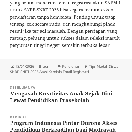
yang belum menerima email registrasi akun SNPMB
untuk SNBP-SNBT 2026 bisa segera menuntaskan
pendaftaran tanpa hambatan. Penting untuk tetap
tenang, cek secara rutin, dan menghubungi pihak
resmi jika terjadi masalah. Dengan persiapan yang
matang, peluang untuk sukses dalam seleksi masuk
perguruan tinggi negeri semakin terbuka lebar.
Diposkan
Penulis
Kategori
Tag
13/01/2026
admin
Pendidikan
Tips Mudah Siswa
pada
SNBP-SNBT 2026 Atasi Kendala Email Registrasi
Navigasi
SEBELUMNYA
pos
Mengasah Kreativitas Anak Sejak Dini
Pos
Lewat Pendidikan Prasekolah
sebelumnya:
BERIKUT
Program Indonesia Pintar Dorong Akses
Pos
Pendidikan Berkeadilan bagi Madrasah
berikutnya: