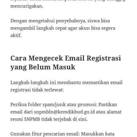
mencurigakan.
Dengan mengetahui penyebabnya, siswa bisa
mengambil langkah cepat agar akun bisa segera
aktif.
Cara Mengecek Email Registrasi
yang Belum Masuk
Langkah-langkah ini membantu memastikan email
registrasi tidak terlewat:
Periksa folder spam/junk atau promosi: Pastikan
email dari snpmbln@kemdikbud.go.id atau alamat
resmi SNPMB tidak terjebak di sini.
Gunakan fitur pencarian email: Masukkan kata