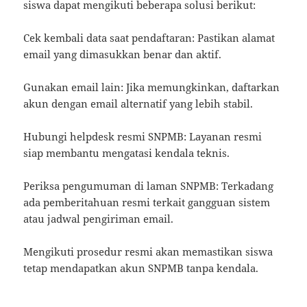
siswa dapat mengikuti beberapa solusi berikut:
Cek kembali data saat pendaftaran: Pastikan alamat
email yang dimasukkan benar dan aktif.
Gunakan email lain: Jika memungkinkan, daftarkan
akun dengan email alternatif yang lebih stabil.
Hubungi helpdesk resmi SNPMB: Layanan resmi
siap membantu mengatasi kendala teknis.
Periksa pengumuman di laman SNPMB: Terkadang
ada pemberitahuan resmi terkait gangguan sistem
atau jadwal pengiriman email.
Mengikuti prosedur resmi akan memastikan siswa
tetap mendapatkan akun SNPMB tanpa kendala.