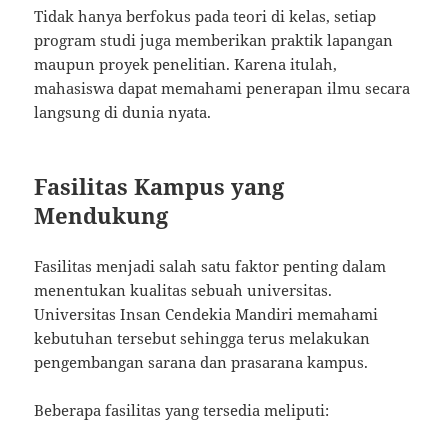
Tidak hanya berfokus pada teori di kelas, setiap
program studi juga memberikan praktik lapangan
maupun proyek penelitian. Karena itulah,
mahasiswa dapat memahami penerapan ilmu secara
langsung di dunia nyata.
Fasilitas Kampus yang
Mendukung
Fasilitas menjadi salah satu faktor penting dalam
menentukan kualitas sebuah universitas.
Universitas Insan Cendekia Mandiri memahami
kebutuhan tersebut sehingga terus melakukan
pengembangan sarana dan prasarana kampus.
Beberapa fasilitas yang tersedia meliputi: