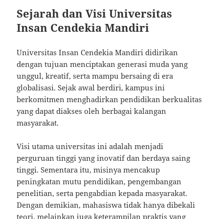
Sejarah dan Visi Universitas
Insan Cendekia Mandiri
Universitas Insan Cendekia Mandiri didirikan
dengan tujuan menciptakan generasi muda yang
unggul, kreatif, serta mampu bersaing di era
globalisasi. Sejak awal berdiri, kampus ini
berkomitmen menghadirkan pendidikan berkualitas
yang dapat diakses oleh berbagai kalangan
masyarakat.
Visi utama universitas ini adalah menjadi
perguruan tinggi yang inovatif dan berdaya saing
tinggi. Sementara itu, misinya mencakup
peningkatan mutu pendidikan, pengembangan
penelitian, serta pengabdian kepada masyarakat.
Dengan demikian, mahasiswa tidak hanya dibekali
teori, melainkan juga keterampilan praktis yang