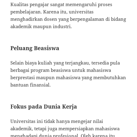
Kualitas pengajar sangat memengaruhi proses
pembelajaran. Karena itu, universitas
menghadirkan dosen yang berpengalaman di bidang
akademik maupun industri.
Peluang Beasiswa
Selain biaya kuliah yang terjangkau, tersedia pula
berbagai program beasiswa untuk mahasiswa
berprestasi maupun mahasiswa yang membutuhkan
bantuan finansial.
Fokus pada Dunia Kerja
Universitas ini tidak hanya mengejar nilai
akademik, tetapi juga mempersiapkan mahasiswa
menghadapi dunia profesional. Oleh karena itu,