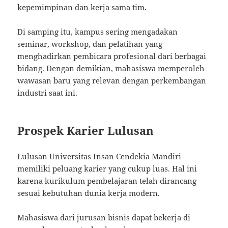
kepemimpinan dan kerja sama tim.
Di samping itu, kampus sering mengadakan
seminar, workshop, dan pelatihan yang
menghadirkan pembicara profesional dari berbagai
bidang. Dengan demikian, mahasiswa memperoleh
wawasan baru yang relevan dengan perkembangan
industri saat ini.
Prospek Karier Lulusan
Lulusan Universitas Insan Cendekia Mandiri
memiliki peluang karier yang cukup luas. Hal ini
karena kurikulum pembelajaran telah dirancang
sesuai kebutuhan dunia kerja modern.
Mahasiswa dari jurusan bisnis dapat bekerja di