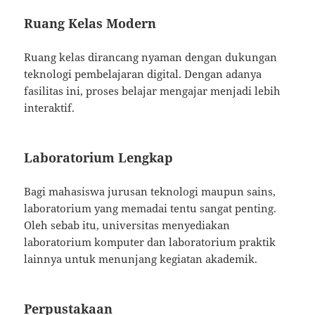
Ruang Kelas Modern
Ruang kelas dirancang nyaman dengan dukungan
teknologi pembelajaran digital. Dengan adanya
fasilitas ini, proses belajar mengajar menjadi lebih
interaktif.
Laboratorium Lengkap
Bagi mahasiswa jurusan teknologi maupun sains,
laboratorium yang memadai tentu sangat penting.
Oleh sebab itu, universitas menyediakan
laboratorium komputer dan laboratorium praktik
lainnya untuk menunjang kegiatan akademik.
Perpustakaan