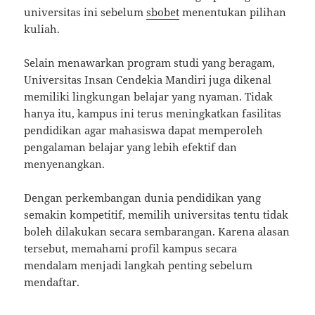
universitas ini sebelum
sbobet
menentukan pilihan
kuliah.
Selain menawarkan program studi yang beragam,
Universitas Insan Cendekia Mandiri juga dikenal
memiliki lingkungan belajar yang nyaman. Tidak
hanya itu, kampus ini terus meningkatkan fasilitas
pendidikan agar mahasiswa dapat memperoleh
pengalaman belajar yang lebih efektif dan
menyenangkan.
Dengan perkembangan dunia pendidikan yang
semakin kompetitif, memilih universitas tentu tidak
boleh dilakukan secara sembarangan. Karena alasan
tersebut, memahami profil kampus secara
mendalam menjadi langkah penting sebelum
mendaftar.