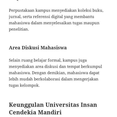
Perpustakaan kampus menyediakan koleksi buku,
jurnal, serta referensi digital yang membantu
mahasiswa dalam menyelesaikan tugas maupun
penelitian.
Area Diskusi Mahasiswa
Selain ruang belajar formal, kampus juga
menyediakan area diskusi dan tempat berkumpul
mahasiswa. Dengan demikian, mahasiswa dapat
lebih mudah berkolaborasi dalam mengerjakan
tugas kelompok.
Keunggulan Universitas Insan
Cendekia Mandiri