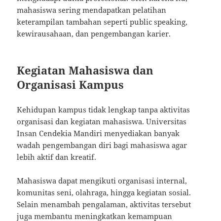
mahasiswa sering mendapatkan pelatihan
keterampilan tambahan seperti public speaking,
kewirausahaan, dan pengembangan karier.
Kegiatan Mahasiswa dan
Organisasi Kampus
Kehidupan kampus tidak lengkap tanpa aktivitas
organisasi dan kegiatan mahasiswa. Universitas
Insan Cendekia Mandiri menyediakan banyak
wadah pengembangan diri bagi mahasiswa agar
lebih aktif dan kreatif.
Mahasiswa dapat mengikuti organisasi internal,
komunitas seni, olahraga, hingga kegiatan sosial.
Selain menambah pengalaman, aktivitas tersebut
juga membantu meningkatkan kemampuan