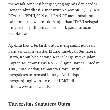
mencetak generasi bangsa yang agamis dan cerdas.
Dengan akreditasi A menurut Nomor SK 89/SK/BAN-
PT/Akred/PT/III/2019 dari BAN-PT menambah minat
calon mahasiswa untuk menjadikan UMSU sebagai
universitas pilihannya, termasuk pada jurusan
kedokteran.
Apabila kamu tertarik untuk mengambil jurusan
Farmasi di Universitas Muhammadiyah Sumatera
Utara, Kamu bisa datang secara langsung ke Jalan
Kapten Mucthar Basri No. 3, Glugur Darat II, Medan
Tim., Kota Medan, Sumatera Utara. Untuk
mengakses informasi lainnya Anda dapt
mengunjungi website resmi UMSU di
http://www.umsu.ac.id/.
Universitas Sumatera Utara