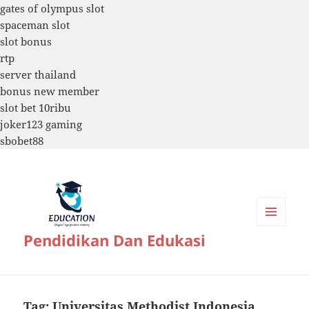
gates of olympus slot
spaceman slot
slot bonus
rtp
server thailand
bonus new member
slot bet 10ribu
joker123 gaming
sbobet88
MENU
Pendidikan Dan Edukasi
DAN
WIDGET
Tag:
Universitas Methodist Indonesia