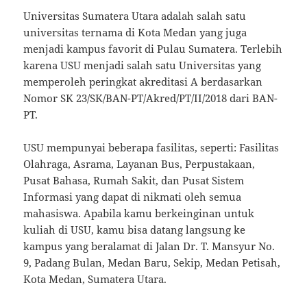
Universitas Sumatera Utara adalah salah satu
universitas ternama di Kota Medan yang juga
menjadi kampus favorit di Pulau Sumatera. Terlebih
karena USU menjadi salah satu Universitas yang
memperoleh peringkat akreditasi A berdasarkan
Nomor SK 23/SK/BAN-PT/Akred/PT/II/2018 dari BAN-
PT.
USU mempunyai beberapa fasilitas, seperti: Fasilitas
Olahraga, Asrama, Layanan Bus, Perpustakaan,
Pusat Bahasa, Rumah Sakit, dan Pusat Sistem
Informasi yang dapat di nikmati oleh semua
mahasiswa. Apabila kamu berkeinginan untuk
kuliah di USU, kamu bisa datang langsung ke
kampus yang beralamat di Jalan Dr. T. Mansyur No.
9, Padang Bulan, Medan Baru, Sekip, Medan Petisah,
Kota Medan, Sumatera Utara.