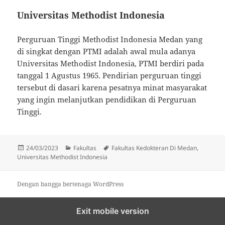
Universitas Methodist Indonesia
Perguruan Tinggi Methodist Indonesia Medan yang
di singkat dengan PTMI adalah awal mula adanya
Universitas Methodist Indonesia, PTMI berdiri pada
tanggal 1 Agustus 1965. Pendirian perguruan tinggi
tersebut di dasari karena pesatnya minat masyarakat
yang ingin melanjutkan pendidikan di Perguruan
Tinggi.
Diposkan
Kategori
Tag
24/03/2023
Fakultas
Fakultas Kedokteran Di Medan
,
pada
Universitas Methodist Indonesia
Dengan bangga bertenaga WordPress
Exit mobile version