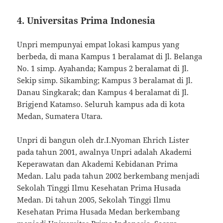
4. Universitas Prima Indonesia
Unpri mempunyai empat lokasi kampus yang
berbeda, di mana Kampus 1 beralamat di Jl. Belanga
No. 1 simp. Ayahanda; Kampus 2 beralamat di Jl.
Sekip simp. Sikambing; Kampus 3 beralamat di Jl.
Danau Singkarak; dan Kampus 4 beralamat di Jl.
Brigjend Katamso. Seluruh kampus ada di kota
Medan, Sumatera Utara.
Unpri di bangun oleh dr.I.Nyoman Ehrich Lister
pada tahun 2001, awalnya Unpri adalah Akademi
Keperawatan dan Akademi Kebidanan Prima
Medan. Lalu pada tahun 2002 berkembang menjadi
Sekolah Tinggi Ilmu Kesehatan Prima Husada
Medan. Di tahun 2005, Sekolah Tinggi Ilmu
Kesehatan Prima Husada Medan berkembang