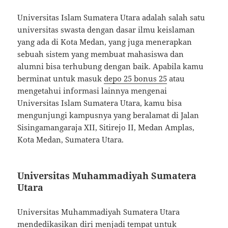
Universitas Islam Sumatera Utara adalah salah satu
universitas swasta dengan dasar ilmu keislaman
yang ada di Kota Medan, yang juga menerapkan
sebuah sistem yang membuat mahasiswa dan
alumni bisa terhubung dengan baik. Apabila kamu
berminat untuk masuk
depo 25 bonus 25
atau
mengetahui informasi lainnya mengenai
Universitas Islam Sumatera Utara, kamu bisa
mengunjungi kampusnya yang beralamat di Jalan
Sisingamangaraja XII, Sitirejo II, Medan Amplas,
Kota Medan, Sumatera Utara.
Universitas Muhammadiyah Sumatera
Utara
Universitas Muhammadiyah Sumatera Utara
mendedikasikan diri menjadi tempat untuk