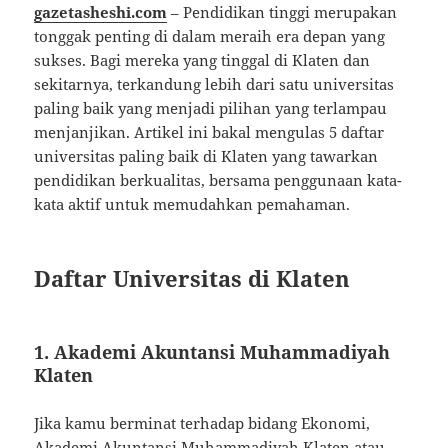
gazetasheshi.com
– Pendidikan tinggi merupakan
tonggak penting di dalam meraih era depan yang
sukses. Bagi mereka yang tinggal di Klaten dan
sekitarnya, terkandung lebih dari satu universitas
paling baik yang menjadi pilihan yang terlampau
menjanjikan. Artikel ini bakal mengulas 5 daftar
universitas paling baik di Klaten yang tawarkan
pendidikan berkualitas, bersama penggunaan kata-
kata aktif untuk memudahkan pemahaman.
Daftar Universitas di Klaten
1. Akademi Akuntansi Muhammadiyah
Klaten
Jika kamu berminat terhadap bidang Ekonomi,
Akademi Akuntansi Muhammadiyah Klaten atau