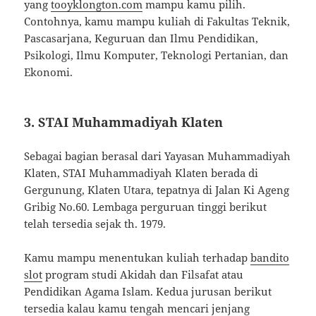
yang
tooyklongton.com
mampu kamu pilih.
Contohnya, kamu mampu kuliah di Fakultas Teknik,
Pascasarjana, Keguruan dan Ilmu Pendidikan,
Psikologi, Ilmu Komputer, Teknologi Pertanian, dan
Ekonomi.
3. STAI Muhammadiyah Klaten
Sebagai bagian berasal dari Yayasan Muhammadiyah
Klaten, STAI Muhammadiyah Klaten berada di
Gergunung, Klaten Utara, tepatnya di Jalan Ki Ageng
Gribig No.60. Lembaga perguruan tinggi berikut
telah tersedia sejak th. 1979.
Kamu mampu menentukan kuliah terhadap
bandito
slot
program studi Akidah dan Filsafat atau
Pendidikan Agama Islam. Kedua jurusan berikut
tersedia kalau kamu tengah mencari jenjang