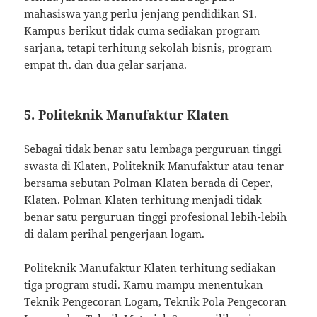
mahasiswa yang perlu jenjang pendidikan S1.
Kampus berikut tidak cuma sediakan program
sarjana, tetapi terhitung sekolah bisnis, program
empat th. dan dua gelar sarjana.
5. Politeknik Manufaktur Klaten
Sebagai tidak benar satu lembaga perguruan tinggi
swasta di Klaten, Politeknik Manufaktur atau tenar
bersama sebutan Polman Klaten berada di Ceper,
Klaten. Polman Klaten terhitung menjadi tidak
benar satu perguruan tinggi profesional lebih-lebih
di dalam perihal pengerjaan logam.
Politeknik Manufaktur Klaten terhitung sediakan
tiga program studi. Kamu mampu menentukan
Teknik Pengecoran Logam, Teknik Pola Pengecoran