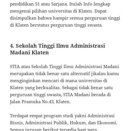
pendidikan S1 atau Sarjana. Itulah Info lengkap
mengenai pilihan universitas di Klaten. Dapat
disimpulkan bahwa hampir semua perguruan tinggi
di Klaten berstatus perguruan tinggi swasta.
4. Sekolah Tinggi Ilmu Administrasi
Madani Klaten
STIA atau Sekolah Tinggi Ilmu Administrasi Madani
merupakan tidak benar satu alternatif jikalau kamu
menginginkan mencari di mana universitas di
Klaten yang berkualitas. Sebagai tidak benar satu
perguruan tinggi swasta, STIA Madani berada di
Jalan Pramuka No.43, Klaten.
Terdapat empat program studi yakni Administrasi
Bisnis, Administrasi Publik, Hukum, dan Ekonomi.
Semua jurusan berikut tersedia bagi para