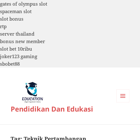
gates of olympus slot
spaceman slot
slot bonus
rtp
server thailand
bonus new member
slot bet 10ribu
joker123 gaming
sbobet88
MENU
Pendidikan Dan Edukasi
DAN
WIDGET
Tag:
Teknik Pertambangan