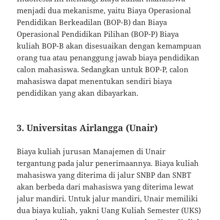
menjadi dua mekanisme, yaitu Biaya Operasional
Pendidikan Berkeadilan (BOP-B) dan Biaya
Operasional Pendidikan Pilihan (BOP-P) Biaya
kuliah BOP-B akan disesuaikan dengan kemampuan
orang tua atau penanggung jawab biaya pendidikan
calon mahasiswa. Sedangkan untuk BOP-P, calon
mahasiswa dapat menentukan sendiri biaya
pendidikan yang akan dibayarkan.
3. Universitas Airlangga (Unair)
Biaya kuliah jurusan Manajemen di Unair
tergantung pada jalur penerimaannya. Biaya kuliah
mahasiswa yang diterima di jalur SNBP dan SNBT
akan berbeda dari mahasiswa yang diterima lewat
jalur mandiri. Untuk jalur mandiri, Unair memiliki
dua biaya kuliah, yakni Uang Kuliah Semester (UKS)