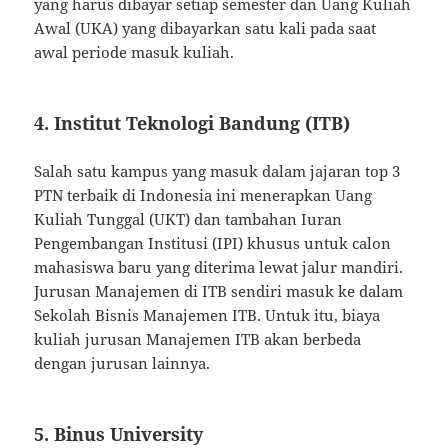
yang harus dibayar setiap semester dan Uang Kuliah
Awal (UKA) yang dibayarkan satu kali pada saat
awal periode masuk kuliah.
4. Institut Teknologi Bandung (ITB)
Salah satu kampus yang masuk dalam jajaran top 3
PTN terbaik di Indonesia ini menerapkan Uang
Kuliah Tunggal (UKT) dan tambahan Iuran
Pengembangan Institusi (IPI) khusus untuk calon
mahasiswa baru yang diterima lewat jalur mandiri.
Jurusan Manajemen di ITB sendiri masuk ke dalam
Sekolah Bisnis Manajemen ITB. Untuk itu, biaya
kuliah jurusan Manajemen ITB akan berbeda
dengan jurusan lainnya.
5. Binus University