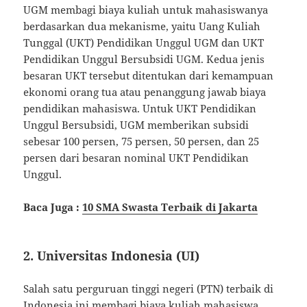
UGM membagi biaya kuliah untuk mahasiswanya
berdasarkan dua mekanisme, yaitu Uang Kuliah
Tunggal (UKT) Pendidikan Unggul UGM dan UKT
Pendidikan Unggul Bersubsidi UGM. Kedua jenis
besaran UKT tersebut ditentukan dari kemampuan
ekonomi orang tua atau penanggung jawab biaya
pendidikan mahasiswa. Untuk UKT Pendidikan
Unggul Bersubsidi, UGM memberikan subsidi
sebesar 100 persen, 75 persen, 50 persen, dan 25
persen dari besaran nominal UKT Pendidikan
Unggul.
Baca Juga :
10 SMA Swasta Terbaik di Jakarta
2. Universitas Indonesia (UI)
Salah satu perguruan tinggi negeri (PTN) terbaik di
Indonesia ini membagi biaya kuliah mahasiswa