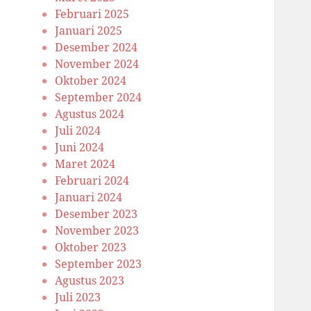
Februari 2025
Januari 2025
Desember 2024
November 2024
Oktober 2024
September 2024
Agustus 2024
Juli 2024
Juni 2024
Maret 2024
Februari 2024
Januari 2024
Desember 2023
November 2023
Oktober 2023
September 2023
Agustus 2023
Juli 2023