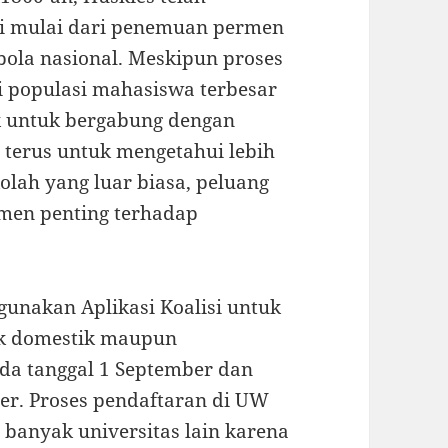
i mulai dari penemuan permen
bola nasional. Meskipun proses
i populasi mahasiswa terbesar
ik untuk bergabung dengan
terus untuk mengetahui lebih
olah yang luar biasa, peluang
tmen penting terhadap
unakan Aplikasi Koalisi untuk
ik domestik maupun
ada tanggal 1 September dan
er. Proses pendaftaran di UW
 banyak universitas lain karena