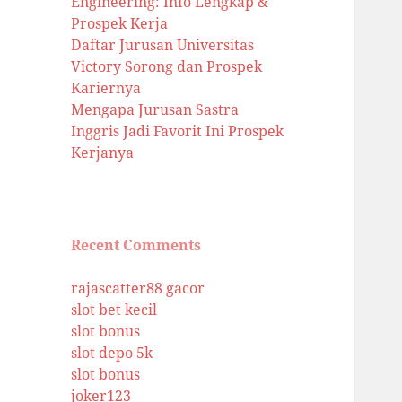
Engineering: Info Lengkap &
Prospek Kerja
Daftar Jurusan Universitas
Victory Sorong dan Prospek
Kariernya
Mengapa Jurusan Sastra
Inggris Jadi Favorit Ini Prospek
Kerjanya
Recent Comments
rajascatter88 gacor
slot bet kecil
slot bonus
slot depo 5k
slot bonus
joker123