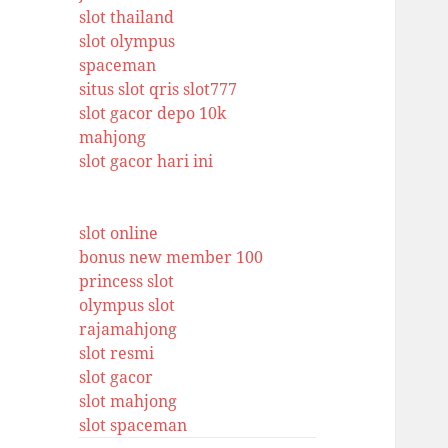
slot thailand
slot olympus
spaceman
situs slot qris
slot777
slot gacor depo 10k
mahjong
slot gacor hari ini
slot online
bonus new member 100
princess slot
olympus slot
rajamahjong
slot resmi
slot gacor
slot mahjong
slot spaceman