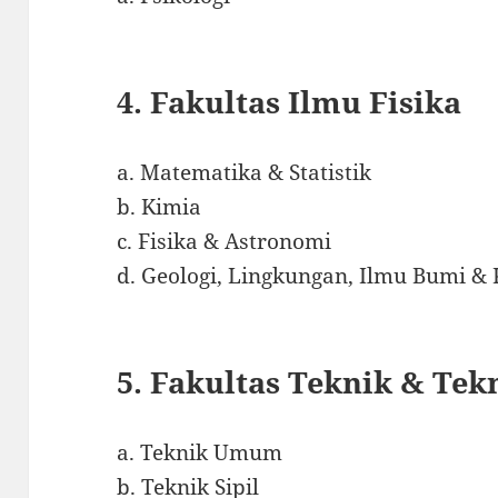
4. Fakultas Ilmu Fisika
a. Matematika & Statistik
b. Kimia
c. Fisika & Astronomi
d. Geologi, Lingkungan, Ilmu Bumi &
5. Fakultas Teknik & Tek
a. Teknik Umum
b. Teknik Sipil