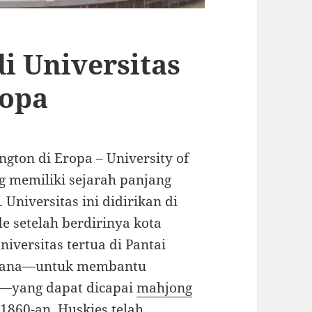
i Universitas
ropa
ngton di Eropa – University of
g memiliki sejarah panjang
 Universitas ini didirikan di
e setelah berdirinya kota
iversitas tertua di Pantai
rhana—untuk membantu
—yang dapat dicapai
mahjong
1860-an, Huskies telah