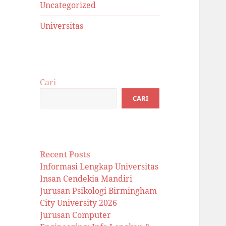
Uncategorized
Universitas
Cari
CARI
Recent Posts
Informasi Lengkap Universitas
Insan Cendekia Mandiri
Jurusan Psikologi Birmingham
City University 2026
Jurusan Computer