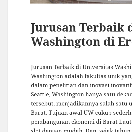
Jurusan Terbaik d
Washington di E
Jurusan Terbaik di Universitas Washi
Washington adalah fakultas unik yan
dalam penelitian dan inovasi inovatif.
Seattle, Washington hanya satu dekad
tersebut, menjadikannya salah satu un
Barat. Tujuan awal UW cukup sede
pembangunan ekonomi di Barat Laut
slot
dengan mudah. Dan, sejak tahun 