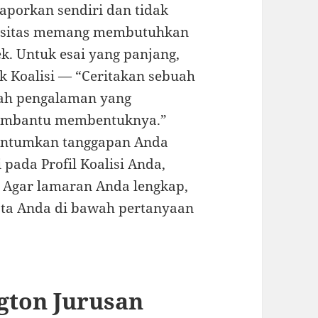
aporkan sendiri dan tidak
ersitas memang membutuhkan
ek. Untuk esai yang panjang,
 Koalisi — “Ceritakan sebuah
uah pengalaman yang
embantu membentuknya.”
antumkan tanggapan Anda
i pada Profil Koalisi Anda,
. Agar lamaran Anda lengkap,
ata Anda di bawah pertanyaan
gton Jurusan