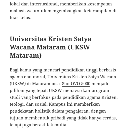
lokal dan internasional, memberikan kesempatan
mahasiswa untuk mengembangkan keterampilan di
luar kelas.
Universitas Kristen Satya
Wacana Mataram (UKSW
Mataram)
Bagi kamu yang mencari pendidikan tinggi berbasis
agama dan moral, Universitas Kristen Satya Wacana
(UKSW) di Mataram bisa
Slot OVO 5000
menjadi
pilihan yang tepat. UKSW menawarkan program
studi yang berfokus pada pendidikan agama Kristen,
teologi, dan sosial. Kampus ini memberikan
pendekatan holistik dalam pengajaran, dengan
tujuan membentuk pribadi yang tidak hanya cerdas,
tetapi juga berakhlak mulia.