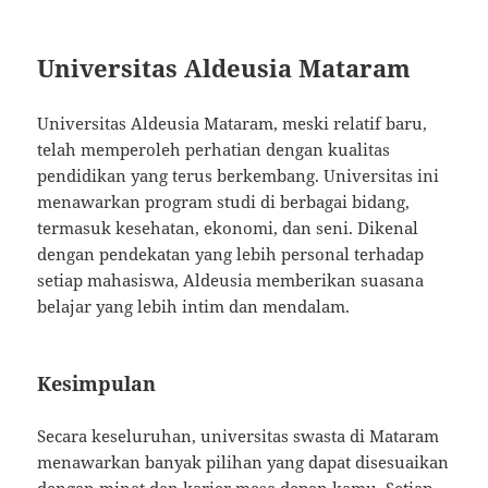
Universitas Aldeusia Mataram
Universitas Aldeusia Mataram, meski relatif baru,
telah memperoleh perhatian dengan kualitas
pendidikan yang terus berkembang. Universitas ini
menawarkan program studi di berbagai bidang,
termasuk kesehatan, ekonomi, dan seni. Dikenal
dengan pendekatan yang lebih personal terhadap
setiap mahasiswa, Aldeusia memberikan suasana
belajar yang lebih intim dan mendalam.
Kesimpulan
Secara keseluruhan, universitas swasta di Mataram
menawarkan banyak pilihan yang dapat disesuaikan