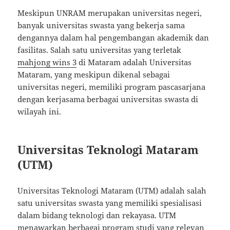
Meskipun UNRAM merupakan universitas negeri,
banyak universitas swasta yang bekerja sama
dengannya dalam hal pengembangan akademik dan
fasilitas. Salah satu universitas yang terletak
mahjong wins 3
di Mataram adalah Universitas
Mataram, yang meskipun dikenal sebagai
universitas negeri, memiliki program pascasarjana
dengan kerjasama berbagai universitas swasta di
wilayah ini.
Universitas Teknologi Mataram
(UTM)
Universitas Teknologi Mataram (UTM) adalah salah
satu universitas swasta yang memiliki spesialisasi
dalam bidang teknologi dan rekayasa. UTM
menawarkan berbagai program studi yang relevan