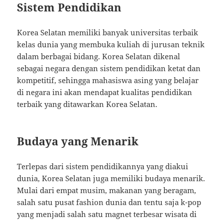
Sistem Pendidikan
Korea Selatan memiliki banyak universitas terbaik
kelas dunia yang membuka kuliah di jurusan teknik
dalam berbagai bidang. Korea Selatan dikenal
sebagai negara dengan sistem pendidikan ketat dan
kompetitif, sehingga mahasiswa asing yang belajar
di negara ini akan mendapat kualitas pendidikan
terbaik yang ditawarkan Korea Selatan.
Budaya yang Menarik
Terlepas dari sistem pendidikannya yang diakui
dunia, Korea Selatan juga memiliki budaya menarik.
Mulai dari empat musim, makanan yang beragam,
salah satu pusat fashion dunia dan tentu saja k-pop
yang menjadi salah satu magnet terbesar wisata di